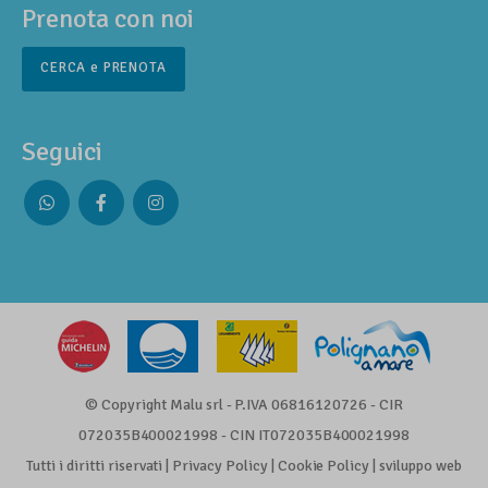
Prenota con noi
CERCA e PRENOTA
Seguici
Whatsapp
Facebook
Instagram
profile
profile
profile
© Copyright Malu srl - P.IVA 06816120726 - CIR
072035B400021998 - CIN IT072035B400021998
Tutti i diritti riservati |
Privacy Policy
|
Cookie Policy
|
sviluppo web