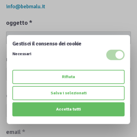
info@bebmalu.it
oggetto *
Gestisci il consenso dei cookie
Necessari
nome *
Rifiuta
Salva i selezionati
cognome *
Accetta tutti
email *