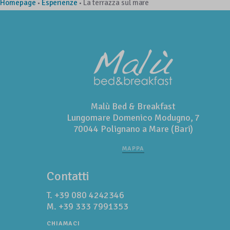
Homepage
Esperienze
La terrazza sul mare
•
•
Malù Bed & Breakfast
Lungomare Domenico Modugno, 7
70044 Polignano a Mare (Bari)
MAPPA
Contatti
T.
+39 080 4242346
M.
+39 333 7991353
CHIAMACI