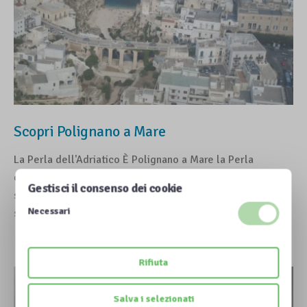
Scopri Polignano a Mare
La Perla dell'Adriatico È Polignano a Mare la Perla
dell’Adriatico, sublime connubio tra il mare cristallino e le
Gestisci il consenso dei cookie
scogliere del borgo antico che si stagliano nel blu con uno
Necessari
strapiombo…
Rifiuta
Salva i selezionati